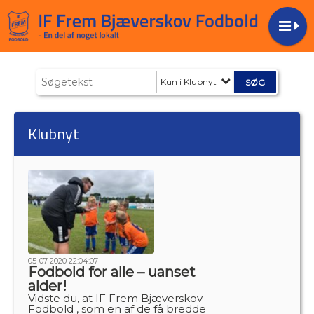
Kun i Klubnyt
Klubnyt
05-07-2020 22:04:07
Fodbold for alle – uanset
alder!
Vidste du, at IF Frem Bjæverskov
Fodbold , som en af de få bredde