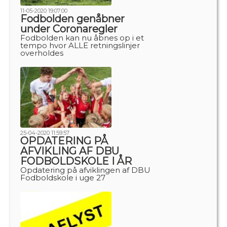
11-05-2020 19:07:00
Fodbolden genåbner
under Coronaregler
Fodbolden kan nu åbnes op i et
tempo hvor ALLE retningslinjer
overholdes
25-04-2020 11:59:57
OPDATERING PÅ
AFVIKLING AF DBU
FODBOLDSKOLE I ÅR
Opdatering på afviklingen af DBU
Fodboldskole i uge 27