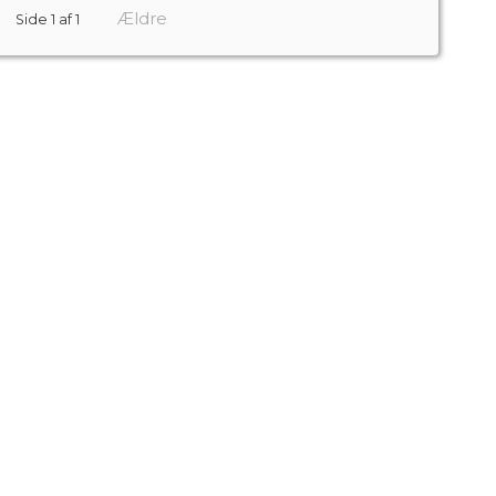
Ældre
Side 1 af 1