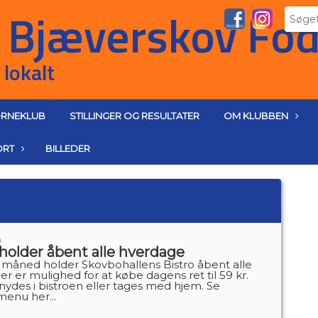
RNEKLUB
STILLINGER OG RESULTATER
OM KLUBBEN
ORT
BILLEDER
0
holder åbent alle hverdage
måned holder Skovbohallens Bistro åbent alle
r er mulighed for at købe dagens ret til 59 kr.
ydes i bistroen eller tages med hjem. Se
enu her...