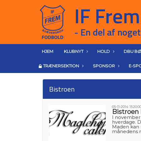
HJEM
KLUBNYT
HOLD
DBU BØ
TRÆNERSEKTION
SPONSOR
E-SP
Bistroen
05-11-2014 15:20:0
Bistroen 
I november 
hverdage. De
Maden kan n
månedens m