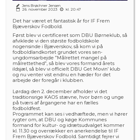
Jens Brøchner Jensen
26. november 2023
kl. 20:47
Det har været et fantastisk år for IF Frem
Bjæverskov Fodbold.
Først blev vi certificeret som DBU Børneklub, så
afviklede vi den største fodboldskole
nogensinde i Bjæverskov, så kom vi på
fodboldlandkortet grundet vores sen-
ungdomsarbejde ”Målrettet mangel på
målrettethed”, så blev vores formand årets
ildsjæl, så blev vi officielt DBU Get Movin’ klub
og nu venter vist endnu en hæder for det
arbejde der foregår i klubben.
Lørdag den 2. december afholder vi det
traditionsrige KAOS stævne, hvor børn og unge
på tværs af årgangene har en fælles
fodboldfest.
Programmet kan ses i vedhæftede, men vi hører
rygter om, at DBU og køge Kommunes
formand for kultur- og idrætsudvalget kommer
kl. 11.30 og overrækker en anerkendelse til IF
Frem Bjæverskov Fodbold. Samtidigt fejrer vi