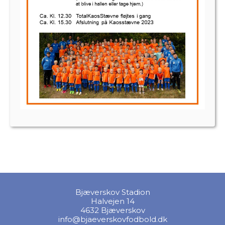
Bjæverskov Stadion
Halvejen 14
4632 Bjæverskov
info@bjaeverskovfodbold.dk