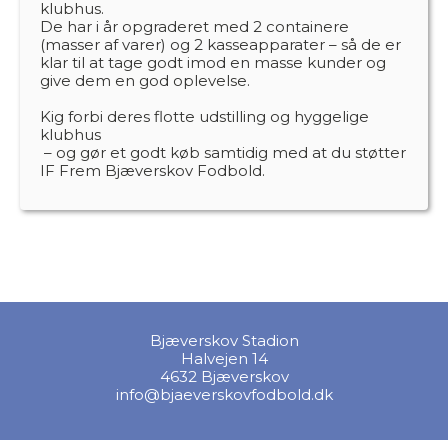
klubhus.
De har i år opgraderet med 2 containere
(masser af varer) og 2 kasseapparater – så de er
klar til at tage godt imod en masse kunder og
give dem en god oplevelse.
Kig forbi deres flotte udstilling og hyggelige
klubhus
– og gør et godt køb samtidig med at du støtter
IF Frem Bjæverskov Fodbold.
Bjæverskov Stadion
Halvejen 14
4632 Bjæverskov
info@bjaeverskovfodbold.dk