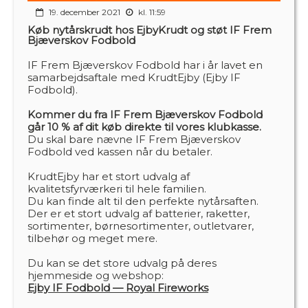
19. december 2021
kl. 11:59
Køb nytårskrudt hos EjbyKrudt og støt IF Frem
Bjæverskov Fodbold
IF Frem Bjæverskov Fodbold har i år lavet en
samarbejdsaftale med KrudtEjby (Ejby IF
Fodbold).
Kommer du fra IF Frem Bjæverskov Fodbold
går 10 % af dit køb direkte til vores klubkasse.
Du skal bare nævne IF Frem Bjæverskov
Fodbold ved kassen når du betaler.
KrudtEjby har et stort udvalg af
kvalitetsfyrværkeri til hele familien.
Du kan finde alt til den perfekte nytårsaften.
Der er et stort udvalg af batterier, raketter,
sortimenter, børnesortimenter, outletvarer,
tilbehør og meget mere.
Du kan se det store udvalg på deres
hjemmeside og webshop:
Ejby IF Fodbold — Royal Fireworks