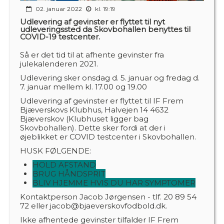
02. januar 2022
kl. 19:19
Udlevering af gevinster er flyttet til nyt
udleveringssted da Skovbohallen benyttes til
COVID-19 testcenter.
Så er det tid til at afhente gevinster fra
julekalenderen 2021.
Udlevering sker onsdag d. 5. januar og fredag d.
7. januar mellem kl. 17.00 og 19.00
Udlevering af gevinster er flyttet til IF Frem
Bjæverskovs Klubhus, Halvejen 14 4632
Bjæverskov (Klubhuset ligger bag
Skovbohallen). Dette sker fordi at der i
øjeblikket er COVID testcenter i Skovbohallen.
HUSK FØLGENDE:
HOLD AFSTAND
BRUG HÅNDSPRIT
BLIV HJEMME HVIS DU HAR SYMPTOMER
Kontaktperson Jacob Jørgensen - tlf. 20 89 54
72 eller jacob@bjaeverskovfodbold.dk.
Ikke afhentede gevinster tilfalder IF Frem