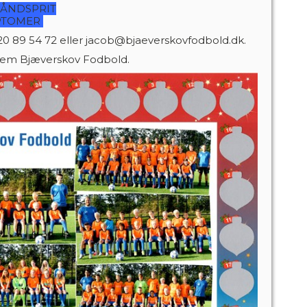
HÅNDSPRIT
MPTOMER
20 89 54 72 eller jacob@bjaeverskovfodbold.dk.
 Frem Bjæverskov Fodbold.