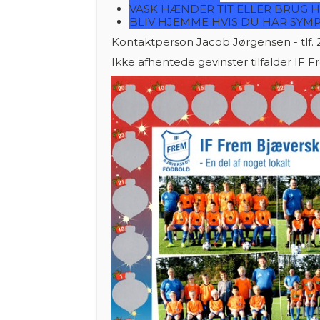
VASK HÆNDER TIT ELLER BRUG 
BLIV HJEMME HVIS DU HAR SY
Kontaktperson Jacob Jørgensen - tlf. 
Ikke afhentede gevinster tilfalder IF