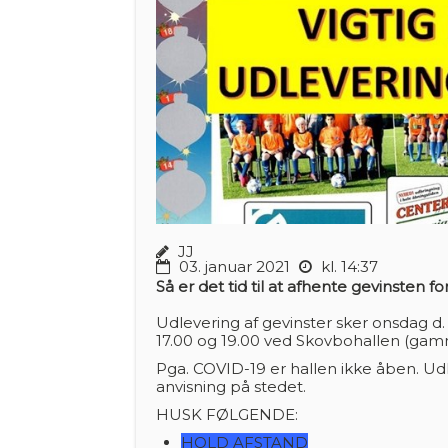
JJ
03. januar 2021
kl. 14:37
Så er det tid til at afhente gevinsten f
Udlevering af gevinster sker onsdag d. 
17.00 og 19.00 ved Skovbohallen (gamm
Pga. COVID-19 er hallen ikke åben. Udl
anvisning på stedet.
HUSK FØLGENDE:
HOLD AFSTAND