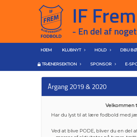
HJEM
KLUBNYT
HOLD
DBU BØ
TRÆNERSEKTION
SPONSOR
E-SP
Årgang 2019 & 2020
Velkommen ti
Har du lyst til at lære fodbold med
Ved at blive PODE, bliver du en del