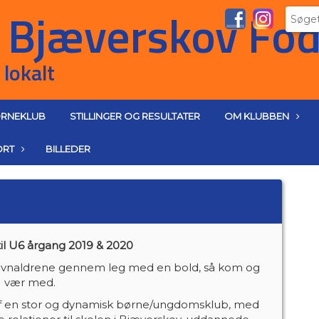
RNEKLUB
STILLINGER OG RESULTATER
OM KLUBBEN
ORT
BILLEDER
l U6 årgang 2019 & 2020
 jævnaldrene gennem leg med en bold, så kom og
vær med.
 af en stor og dynamisk børne/ungdomsklub, med