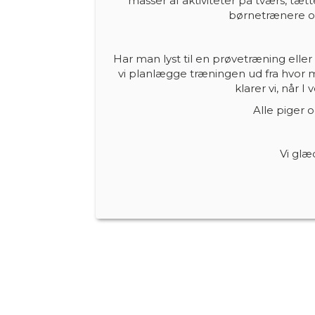
masser af aktiviteter på tværs, tæt
børnetrænere og
Har man lyst til en prøvetræning elle
vi planlægge træningen ud fra hvor 
klarer vi, når I
Alle piger 
Vi glæd