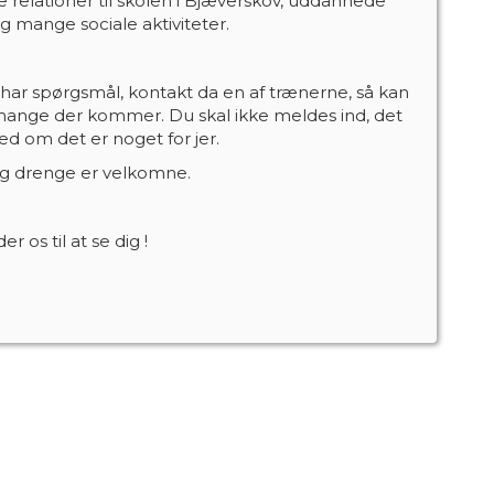
te relationer til skolen i Bjæverskov, uddannede
 mange sociale aktiviteter.
r har spørgsmål, kontakt da en af trænerne, så kan
mange der kommer. Du skal ikke meldes ind, det
 ved om det er noget for jer.
og drenge er velkomne.
er os til at se dig !