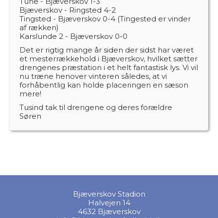
Tune - Bjæverskov 1-3
Bjæverskov - Ringsted 4-2
Tingsted - Bjæverskov 0-4 (Tingested er vinder
af rækken)
Karslunde 2 - Bjæverskov 0-0
Det er rigtig mange år siden der sidst har været
et mesterrækkehold i Bjæverskov, hvilket sætter
drengenes præstation i et helt fantastisk lys. Vi vil
nu træne henover vinteren således, at vi
forhåbentlig kan holde placeringen en sæson
mere!
Tusind tak til drengene og deres forældre
Søren
Bjæverskov Stadion
Halvejen 14
4632 Bjæverskov