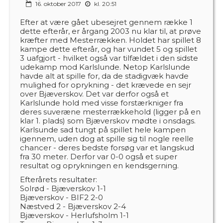
16. oktober 2017
kl. 20:51
Efter at være gået ubesejret gennem række 1
dette efterår, er årgang 2003 nu klar til, at prøve
kræfter med Mesterrækken. Holdet har spillet 8
kampe dette efterår, og har vundet 5 og spillet
3 uafgjort - hvilket også var tilfældet i den sidste
udekamp mod Karlslunde. Netop Karlslunde
havde alt at spille for, da de stadigvæk havde
mulighed for oprykning - det krævede en sejr
over Bjæverskov. Det var derfor også et
Karlslunde hold med visse forstærkniger fra
deres suveræne mesterrækkehold (ligger på en
klar 1. plads) som Bjæverskov mødte i onsdags.
Karlsunde sad tungt på spillet hele kampen
igennem, uden dog at spille sig til nogle reelle
chancer - deres bedste forsøg var et langskud
fra 30 meter. Derfor var 0-0 også et super
resultat og oprykningen en kendsgerning.
Efterårets resultater:
Solrød - Bjæverskov 1-1
Bjæverskov - BIF2 2-0
Næstved 2 - Bjæverskov 2-4
Bjæverskov - Herlufsholm 1-1