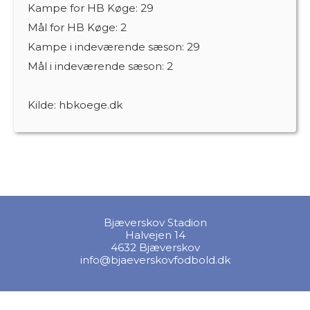
Kampe for HB Køge:
29
Mål for HB Køge: 2
Kampe i indeværende sæson:
29
Mål i indeværende sæson: 2
Kilde: hbkoege.dk
Bjæverskov Stadion
Halvejen 14
4632 Bjæverskov
info@bjaeverskovfodbold.dk