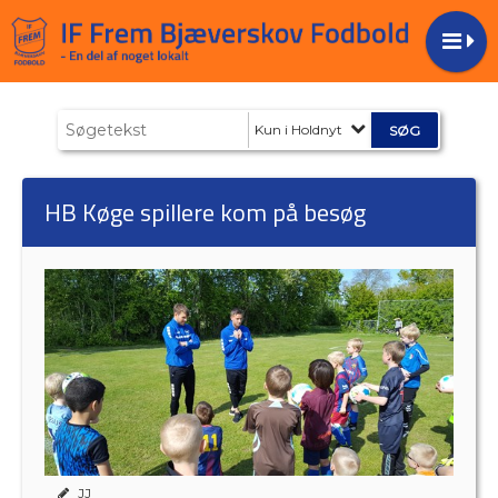
Kun i Holdnyt
HB Køge spillere kom på besøg
JJ