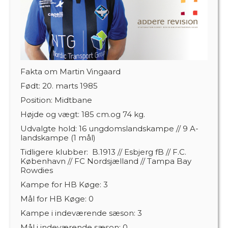
Fakta om Martin Vingaard
Født:
20. marts 1985
Position:
Midtbane
Højde og vægt:
185 cm.og 74 kg.
Udvalgte hold:
16 ungdomslandskampe // 9 A-
landskampe (1 mål)
Tidligere klubber: B.1913 // Esbjerg fB // F.C.
København // FC Nordsjælland // Tampa Bay
Rowdies
Kampe for HB Køge:
3
Mål for HB Køge:
0
Kampe i indeværende sæson:
3
Mål i indeværende sæson:
0