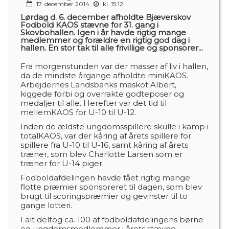
17. december 2014
kl. 15:12
Lørdag d. 6. december afholdte Bjæverskov
Fodbold KAOS stævne for 31. gang i
Skovbohallen. Igen i år havde rigtig mange
medlemmer og forældre en rigtig god dag i
hallen. En stor tak til alle frivillige og sponsorer...
Fra morgenstunden var der masser af liv i hallen,
da de mindste årgange afholdte miniKAOS.
Arbejdernes Landsbanks maskot Albert,
kiggede forbi og overrakte godteposer og
medaljer til alle. Herefter var det tid til
mellemKAOS for U-10 til U-12.
Inden de ældste ungdomsspillere skulle i kamp i
totalKAOS, var der kåring af årets spillere for
spillere fra U-10 til U-16, samt kåring af årets
træner, som blev Charlotte Larsen som er
træner for U-14 piger.
Fodboldafdelingen havde fået rigtig mange
flotte præmier sponsoreret til dagen, som blev
brugt til scoringspræmier og gevinster til to
gange lotteri.
I alt deltog ca. 100 af fodboldafdelingens børne
og ungdomsmedlemmer i årets stævne.