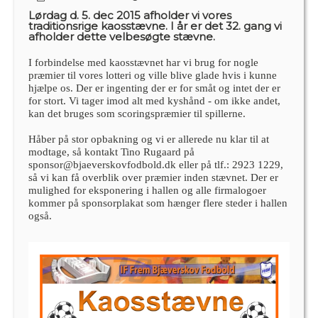
Lørdag d. 5. dec 2015 afholder vi vores
traditionsrige kaosstævne. I år er det 32. gang vi
afholder dette velbesøgte stævne.
I forbindelse med kaosstævnet har vi brug for nogle
præmier til vores lotteri og ville blive glade hvis i kunne
hjælpe os. Der er ingenting der er for småt og intet der er
for stort. Vi tager imod alt med kyshånd - om ikke andet,
kan det bruges som scoringspræmier til spillerne.
Håber på stor opbakning og vi er allerede nu klar til at
modtage, så kontakt Tino Rugaard på
sponsor@bjaeverskovfodbold.dk eller på tlf.: 2923 1229,
så vi kan få overblik over præmier inden stævnet. Der er
mulighed for eksponering i hallen og alle firmalogoer
kommer på sponsorplakat som hænger flere steder i hallen
også.