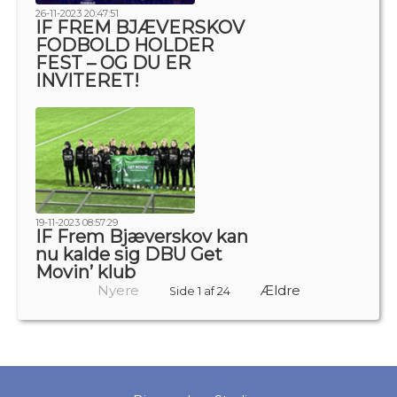
26-11-2023 20:47:51
IF FREM BJÆVERSKOV
FODBOLD HOLDER
FEST – OG DU ER
INVITERET!
19-11-2023 08:57:29
IF Frem Bjæverskov kan
nu kalde sig DBU Get
Movin’ klub
Nyere
Ældre
Side 1 af 24