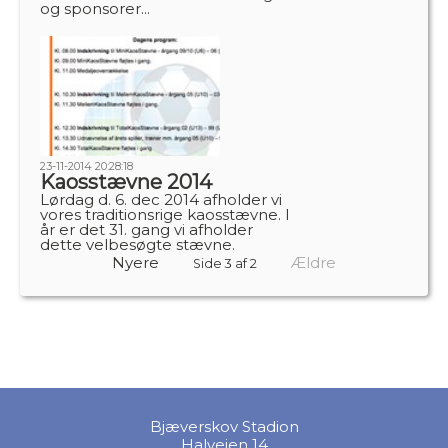
og sponsorer...
23-11-2014 20:28:18
Kaosstævne 2014
Lørdag d. 6. dec 2014 afholder vi
vores traditionsrige kaosstævne. I
år er det 31. gang vi afholder
dette velbesøgte stævne.
Nyere
Ældre
Side 3 af 2
Bjæverskov Stadion
Halvejen 14