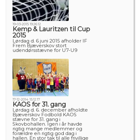
19-03-2015 19:26:12
Kemp & Lauritzen til Cup
2015
Lørdag d. 6 juni 2015 afholder IF
Frem Bjæverskov stort
udendørsstævne for U7-U9
17-12-2014 15:12:17
KAOS for 31. gang
Lørdag d. 6. december afholdte
Bjæverskov Fodbold KAOS
stævne for 31. gang i
Skovbohallen. Igen i år havde
rigtig mange medlemmer og
forældre en rigtig god dag i
hallen. En stor tak til alle frivillige