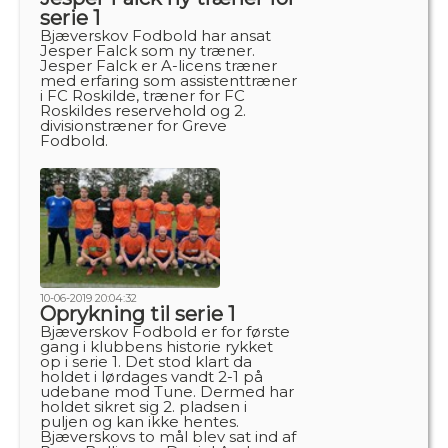
serie 1
Bjæverskov Fodbold har ansat
Jesper Falck som ny træner.
Jesper Falck er A-licens træner
med erfaring som assistenttræner
i FC Roskilde, træner for FC
Roskildes reservehold og 2.
divisionstræner for Greve
Fodbold.
10-06-2019 20:04:32
Oprykning til serie 1
Bjæverskov Fodbold er for første
gang i klubbens historie rykket
op i serie 1. Det stod klart da
holdet i lørdages vandt 2-1 på
udebane mod Tune. Dermed har
holdet sikret sig 2. pladsen i
puljen og kan ikke hentes.
Bjæverskovs to mål blev sat ind af