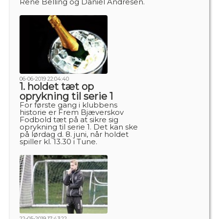
Rene Belling og Daniel Andresen.
06-06-2019 22:04:40
1. holdet tæt op
oprykning til serie 1
For første gang i klubbens
historie er Frem Bjæverskov
Fodbold tæt på at sikre sig
oprykning til serie 1. Det kan ske
på lørdag d. 8. juni, når holdet
spiller kl. 13.30 i Tune.
22-05-2019 17:43:22