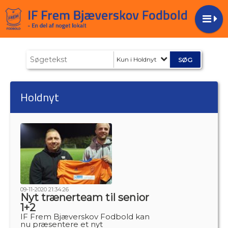
Kun i Holdnyt
Holdnyt
09-11-2020 21:34:26
Nyt trænerteam til senior
1+2
IF Frem Bjæverskov Fodbold kan
nu præsentere et nyt